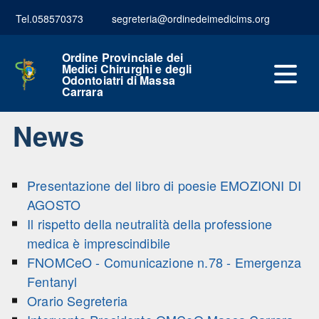
Tel.058570373
segreteria@ordinedeimedicims.org
Ordine Provinciale dei
Medici Chirurghi e degli
Odontoiatri di Massa
Carrara
News
Presentazione del libro di poesie EMOZIONI DI
AGOSTO
Il rispetto della neutralità della professione
medica è imprescindibile
FNOMCeO - Comunicazione n.78 - Emergenza
Fentanyl
Orario Segreteria