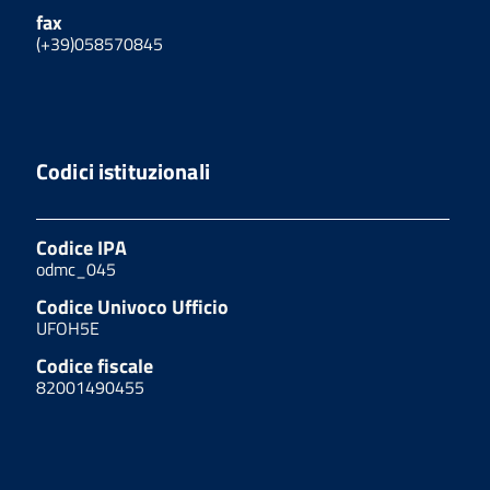
fax
(+39)058570845
Codici istituzionali
Codice IPA
odmc_045
Codice Univoco Ufficio
UFOH5E
Codice fiscale
82001490455