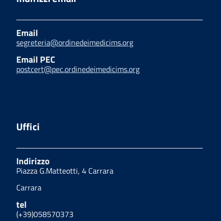
Email
segreteria@ordinedeimedicims.org
Email PEC
postcert@pec.ordinedeimedicims.org
Uffici
Indirizzo
Piazza G.Matteotti, 4 Carrara
Carrara
tel
(+39)058570373