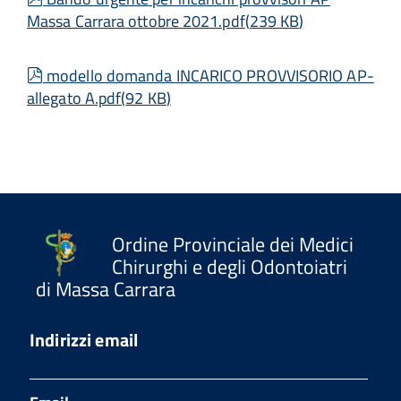
Massa Carrara ottobre 2021.pdf
(
239 KB
)
pdf
modello domanda INCARICO PROVVISORIO AP-
allegato A.pdf
(
92 KB
)
Ordine Provinciale dei Medici
Chirurghi e degli Odontoiatri
di Massa Carrara
Indirizzi email