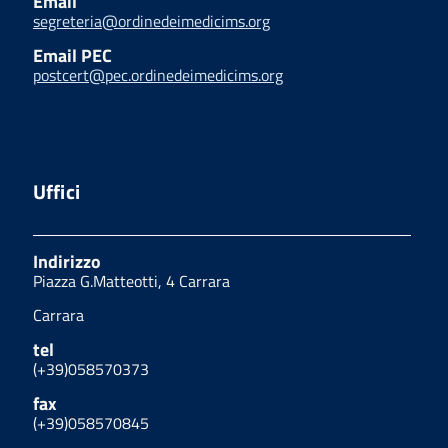
Email
segreteria@ordinedeimedicims.org
Email PEC
postcert@pec.ordinedeimedicims.org
Uffici
Indirizzo
Piazza G.Matteotti, 4 Carrara
Carrara
tel
(+39)058570373
fax
(+39)058570845