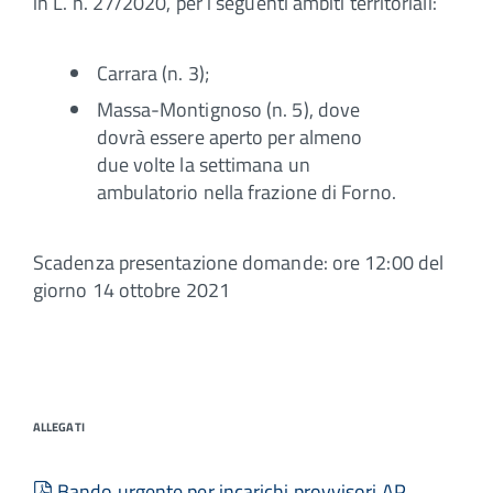
in L. n. 27/2020, per i seguenti ambiti territoriali:
Carrara (n. 3);
Massa-Montignoso (n. 5), dove
dovrà essere aperto per almeno
due volte la settimana un
ambulatorio nella frazione di Forno.
Scadenza presentazione domande: ore 12:00 del
giorno 14 ottobre 2021
ALLEGATI
pdf
Bando urgente per incarichi provvisori AP