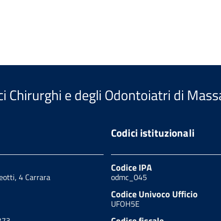
i Chirurghi e degli Odontoiatri di Mass
Codici istituzionali
Codice IPA
eotti, 4 Carrara
odmc_045
Codice Univoco Ufficio
UFOH5E
Codice fiscale
373