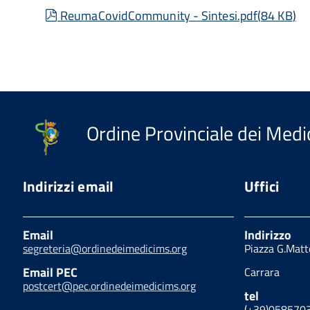
pdf
ReumaCovidCommunity - Sintesi.pdf
(
84 KB
)
Ordine Provinciale dei Medic
Indirizzi email
Uffici
Email
Indirizzo
segreteria@ordinedeimedicims.org
Piazza G.Matt
Email PEC
Carrara
postcert@pec.ordinedeimedicims.org
tel
(+39)058570