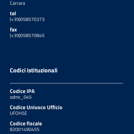
Carrara
tel
(+39)058570373
fax
(+39)058570845
Codici istituzionali
Codice IPA
odmc_045
Codice Univoco Ufficio
UFOH5E
Codice fiscale
82001490455