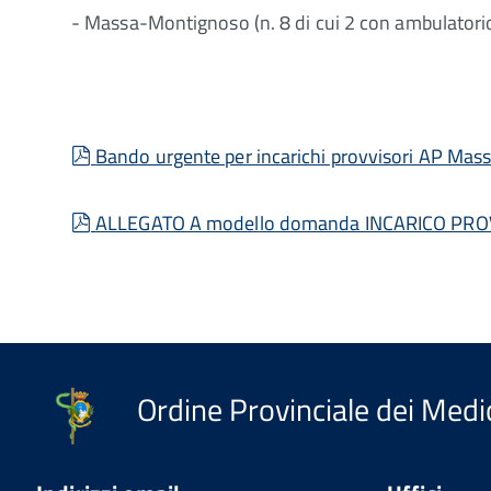
- Massa-Montignoso (n. 8 di cui 2 con ambulatorio
pdf
Bando urgente per incarichi provvisori AP Mass
pdf
ALLEGATO A modello domanda INCARICO PRO
Ordine Provinciale dei Medic