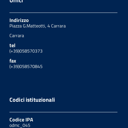
Uffici
Indirizzo
Piazza G.Matteotti, 4 Carrara
Carrara
tel
(+39)058570373
fax
(+39)058570845
Codici istituzionali
Codice IPA
odmc_045