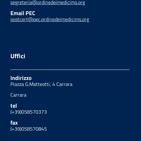
segreteria@ordinedeimedicims.org
Email PEC
postcert@pec.ordinedeimedicims.org
Uffici
Indirizzo
Piazza G.Matteotti, 4 Carrara
Carrara
tel
(+39)058570373
fax
(+39)058570845