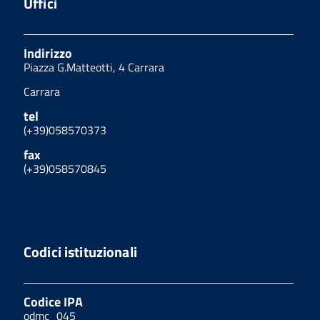
Uffici
Indirizzo
Piazza G.Matteotti, 4 Carrara
Carrara
tel
(+39)058570373
fax
(+39)058570845
Codici istituzionali
Codice IPA
odmc_045