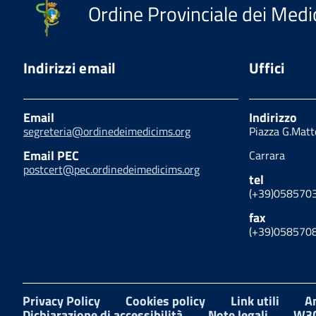
Ordine Provinciale dei Medic
Indirizzi email
Uffici
Email
Indirizzo
segreteria@ordinedeimedicims.org
Piazza G.Matt
Email PEC
Carrara
postcert@pec.ordinedeimedicims.org
tel
(+39)058570
fax
(+39)058570
Privacy Policy
Cookies policy
Link utili
A
Dichiarazione di accessibilità
Note legali
W3C