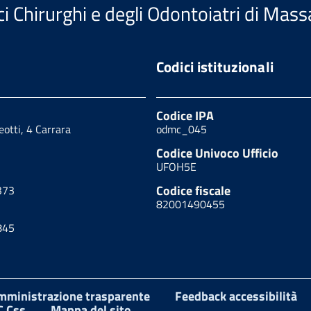
i Chirurghi e degli Odontoiatri di Mass
Codici istituzionali
Codice IPA
eotti, 4 Carrara
odmc_045
Codice Univoco Ufficio
UFOH5E
Codice fiscale
373
82001490455
845
mministrazione trasparente
Feedback accessibilità
 Css
Mappa del sito