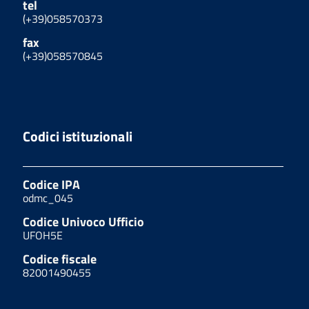
tel
(+39)058570373
fax
(+39)058570845
Codici istituzionali
Codice IPA
odmc_045
Codice Univoco Ufficio
UFOH5E
Codice fiscale
82001490455