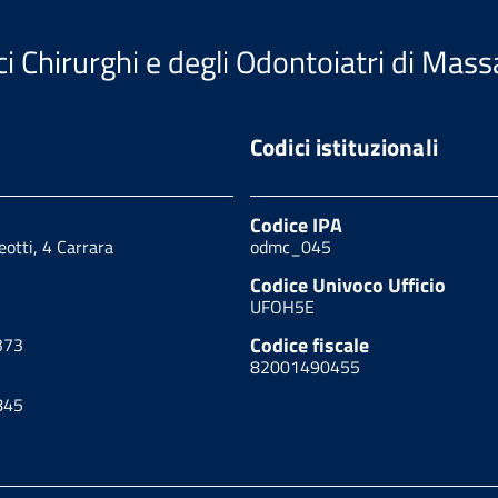
i Chirurghi e degli Odontoiatri di Mass
Codici istituzionali
Codice IPA
eotti, 4 Carrara
odmc_045
Codice Univoco Ufficio
UFOH5E
Codice fiscale
373
82001490455
845