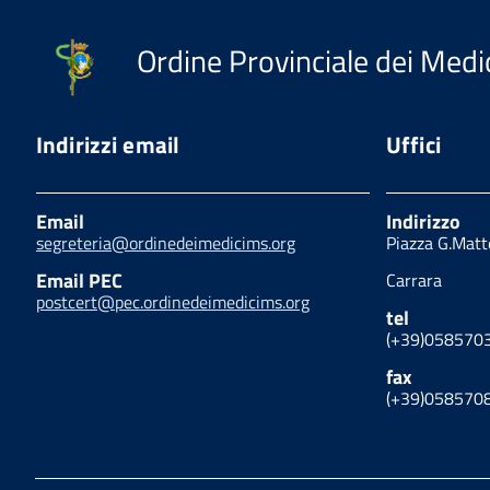
Ordine Provinciale dei Medic
Indirizzi email
Uffici
Email
Indirizzo
segreteria@ordinedeimedicims.org
Piazza G.Matt
Email PEC
Carrara
postcert@pec.ordinedeimedicims.org
tel
(+39)058570
fax
(+39)058570