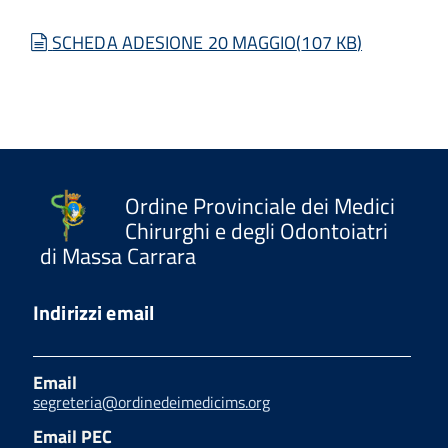
document
SCHEDA ADESIONE 20 MAGGIO
(
107 KB
)
Ordine Provinciale dei Medici
Chirurghi e degli Odontoiatri
di Massa Carrara
Indirizzi email
Email
segreteria@ordinedeimedicims.org
Email PEC