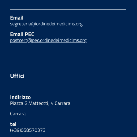
Email
segreteria@ordinedeimedicims.org
Email PEC
postcert@pec.ordinedeimedicims.org
Uffici
Indirizzo
Piazza G.Matteotti, 4 Carrara
Carrara
tel
(+39)058570373