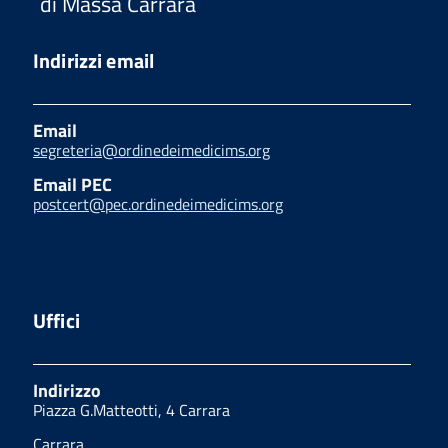
di Massa Carrara
Indirizzi email
Email
segreteria@ordinedeimedicims.org
Email PEC
postcert@pec.ordinedeimedicims.org
Uffici
Indirizzo
Piazza G.Matteotti, 4 Carrara
Carrara