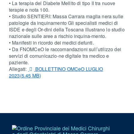
• La terapia del Diabete Mellito di tipo II tra nuove
terapie e nota 100.
• Studio SENTIERI: Massa Carrara maglia nera sulle
patologie da inquinamento Gli specialisti medici di
ISDE e degli Or-dini della Toscana illustrano lo studio
nazionale sulle aree a rischio inquina-mento.
• Manifesti in ricordo dei medici defunti.
• Da FNOMCeO le raccomandazioni sull’utilizzo dei
servizi di comunicazio-ne digitale tra medico e
paziente.
pdf
Allegati:
BOLLETTINO OMCeO LUGLIO
2023
(
5.45 MB
)