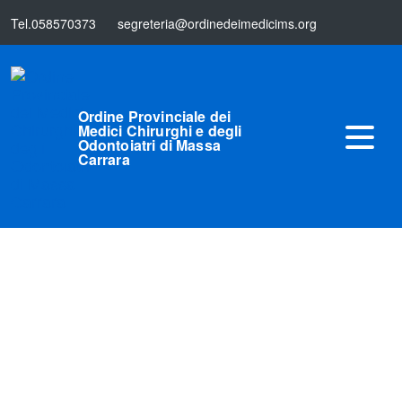
Tel.058570373
segreteria@ordinedeimedicims.org
Ordine Provinciale dei
Medici Chirurghi e degli
Odontoiatri di Massa
Carrara