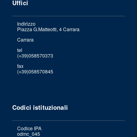
Uffici
Indirizzo
Piazza G.Matteotti, 4 Carrara
Carrara
tel
(+39)058570373
fax
(+39)058570845
Codici istituzionali
Codice IPA
odmc_045