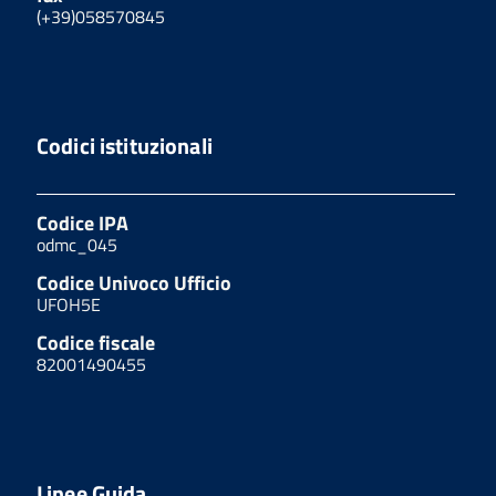
(+39)058570845
Codici istituzionali
Codice IPA
odmc_045
Codice Univoco Ufficio
UFOH5E
Codice fiscale
82001490455
Linee Guida