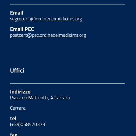
Email
segreteria@ordinedeimedicims.org
Email PEC
postcert@pec.ordinedeimedicims.org
Uffici
Indirizzo
Piazza G.Matteotti, 4 Carrara
Carrara
tel
(+39)058570373
fax