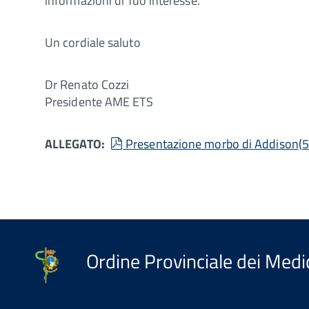
informazioni di Tuo interesse.
Un cordiale saluto
Dr Renato Cozzi
Presidente AME ETS
pdf
ALLEGATO:
Presentazione morbo di Addison
(
5
Ordine Provinciale dei Medic