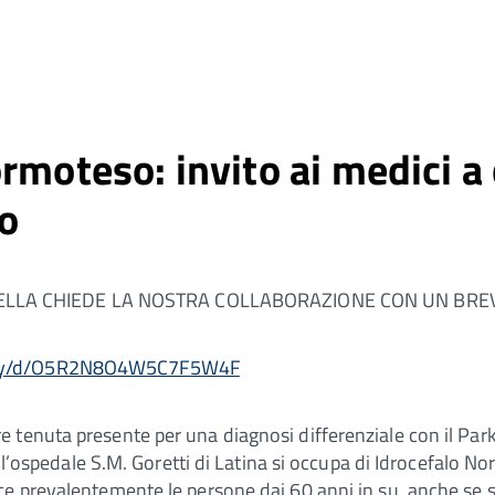
rmoteso: invito ai medici a
o
ELLA CHIEDE LA NOSTRA COLLABORAZIONE CON UN BRE
rvey/d/O5R2N8O4W5C7F5W4F
tenuta presente per una diagnosi differenziale con il Park
 dell’ospedale S.M. Goretti di Latina si occupa di Idrocefa
e prevalentemente le persone dai 60 anni in su, anche se so