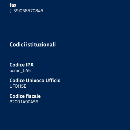
fax
(+39)058570845
Codici istituzionali
Codice IPA
odmc_045
Codice Univoco Ufficio
UFOH5E
Codice fiscale
82001490455