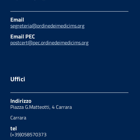
Email
segreteria@ordinedeimedicims.org
Email PEC
postcert@pec.ordinedeimedicims.org
Uffici
Indirizzo
Piazza G.Matteotti, 4 Carrara
Carrara
tel
(+39)058570373