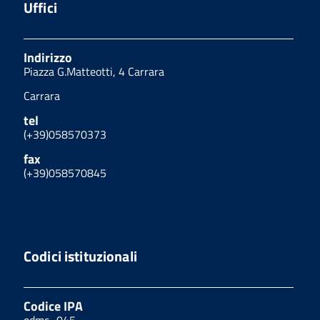
Uffici
Indirizzo
Piazza G.Matteotti, 4 Carrara
Carrara
tel
(+39)058570373
fax
(+39)058570845
Codici istituzionali
Codice IPA
odmc_045