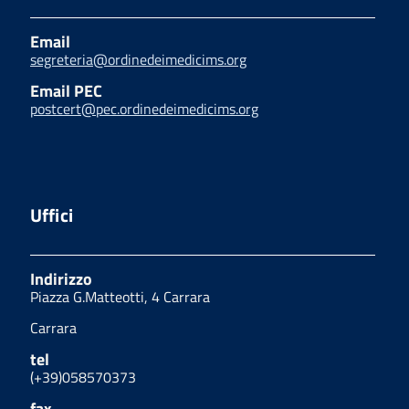
Email
segreteria@ordinedeimedicims.org
Email PEC
postcert@pec.ordinedeimedicims.org
Uffici
Indirizzo
Piazza G.Matteotti, 4 Carrara
Carrara
tel
(+39)058570373
fax