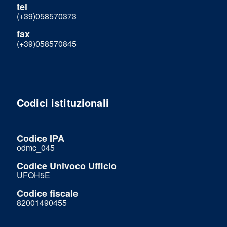
tel
(+39)058570373
fax
(+39)058570845
Codici istituzionali
Codice IPA
odmc_045
Codice Univoco Ufficio
UFOH5E
Codice fiscale
82001490455