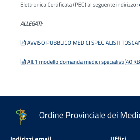
Elettronica Certificata (PEC) al seguente indirizzo:
ALLEGATI:
pdf
AVVISO PUBBLICO MEDICI SPECIALISTI TOSCA
document
All.1 modello domanda medici specialisti
(
40 K
Ordine Provinciale dei Medic
Indirizzi email
Uffici