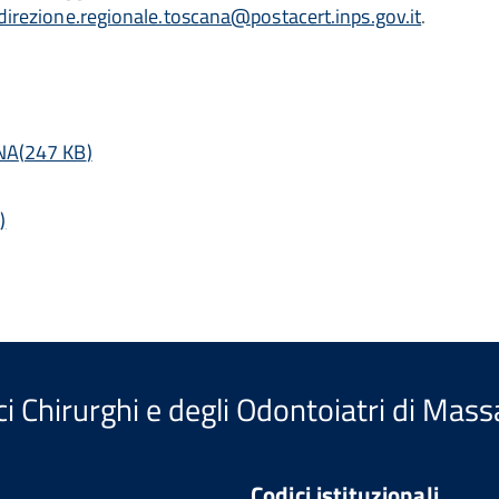
direzione.regionale.toscana@postacert.inps.gov.it
.
NA
(
247 KB
)
B
)
i Chirurghi e degli Odontoiatri di Mass
Codici istituzionali