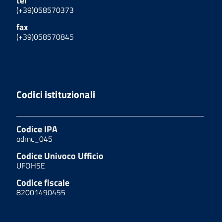
tel
(+39)058570373
fax
(+39)058570845
Codici istituzionali
Codice IPA
odmc_045
Codice Univoco Ufficio
UFOH5E
Codice fiscale
82001490455