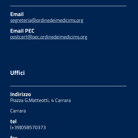
Email
segreteria@ordinedeimedicims.org
Email PEC
postcert@pec.ordinedeimedicims.org
Uffici
Indirizzo
Piazza G.Matteotti, 4 Carrara
Carrara
tel
(+39)058570373
fax