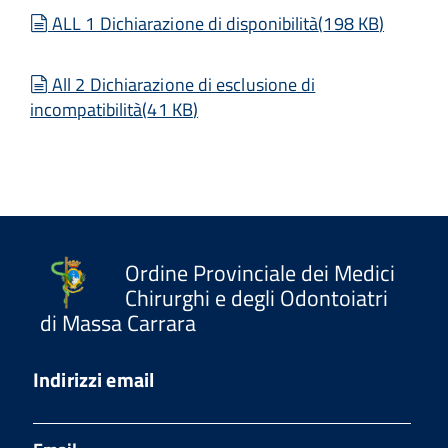
document
ALL 1 Dichiarazione di disponibilità
(
198 KB
)
document
All 2 Dichiarazione di esclusione di
incompatibilità
(
41 KB
)
Ordine Provinciale dei Medici
Chirurghi e degli Odontoiatri
di Massa Carrara
Indirizzi email