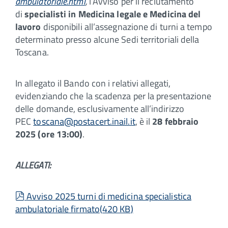
ambulatoriale.html
,
l’Avviso per il reclutamento
di
specialisti in Medicina legale e Medicina del
lavoro
disponibili all’assegnazione di turni a tempo
determinato presso alcune Sedi territoriali della
Toscana.
In allegato il Bando con i relativi allegati,
evidenziando che la scadenza per la presentazione
delle domande, esclusivamente all’indirizzo
PEC
toscana@postacert.inail.it
, è il
28 febbraio
2025 (ore 13:00)
.
ALLEGATI:
pdf
Avviso 2025 turni di medicina specialistica
ambulatoriale firmato
(
420 KB
)