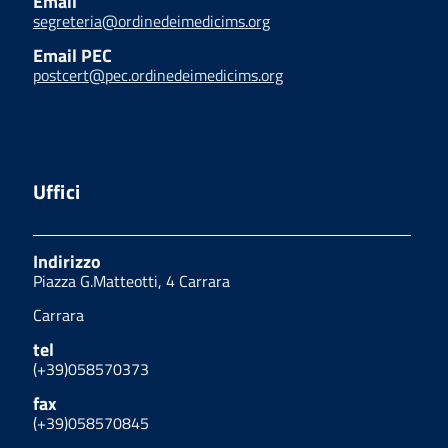
Email
segreteria@ordinedeimedicims.org
Email PEC
postcert@pec.ordinedeimedicims.org
Uffici
Indirizzo
Piazza G.Matteotti, 4 Carrara
Carrara
tel
(+39)058570373
fax
(+39)058570845