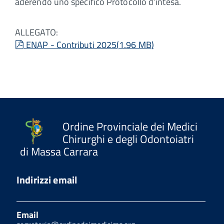
aderendo uno specifico Protocollo d’intesa.
ALLEGATO:
pdf
ENAP - Contributi 2025
(
1.96 MB
)
Ordine Provinciale dei Medici
Chirurghi e degli Odontoiatri
di Massa Carrara
Indirizzi email
Email