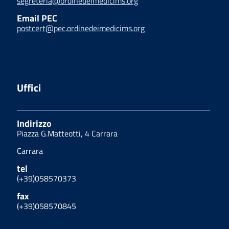
segreteria@ordinedeimedicims.org
Email PEC
postcert@pec.ordinedeimedicims.org
Uffici
Indirizzo
Piazza G.Matteotti, 4 Carrara
Carrara
tel
(+39)058570373
fax
(+39)058570845