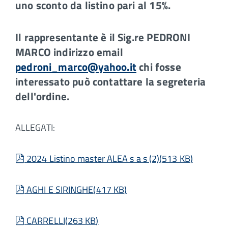
uno sconto da listino pari al 15%.
Il rappresentante è il Sig.re PEDRONI
MARCO indirizzo email
pedroni_marco@yahoo.it
chi fosse
interessato può contattare la segreteria
dell'ordine.
ALLEGATI:
pdf
2024 Listino master ALEA s a s (2)
(
513 KB
)
pdf
AGHI E SIRINGHE
(
417 KB
)
pdf
CARRELLI
(
263 KB
)