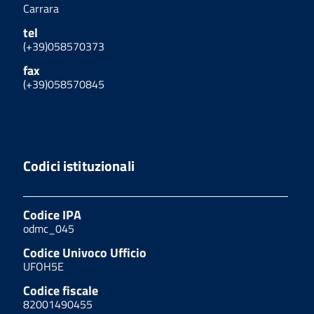
Carrara
tel
(+39)058570373
fax
(+39)058570845
Codici istituzionali
Codice IPA
odmc_045
Codice Univoco Ufficio
UFOH5E
Codice fiscale
82001490455