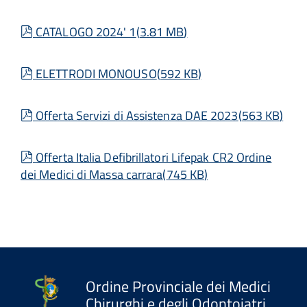
pdf
CATALOGO 2024' 1
(
3.81 MB
)
pdf
ELETTRODI MONOUSO
(
592 KB
)
pdf
Offerta Servizi di Assistenza DAE 2023
(
563 KB
)
pdf
Offerta Italia Defibrillatori Lifepak CR2 Ordine
dei Medici di Massa carrara
(
745 KB
)
Ordine Provinciale dei Medici
Chirurghi e degli Odontoiatri