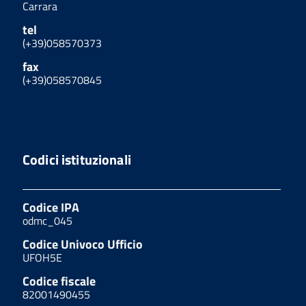
Carrara
tel
(+39)058570373
fax
(+39)058570845
Codici istituzionali
Codice IPA
odmc_045
Codice Univoco Ufficio
UFOH5E
Codice fiscale
82001490455