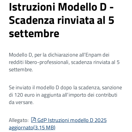
Istruzioni Modello D -
Scadenza rinviata al 5
settembre
Modello D, per la dichiarazione all’Enpam dei
redditi libero-professionali, scadenza rinviata al 5
settembre.
Se inviato il modello D dopo la scadenza, sanzione
di 120 euro in aggiunta all’importo dei contributi
da versare.
pdf
Allegato:
GdP Istruzioni modello D 2025
aggiornato
(
3.15 MB
)