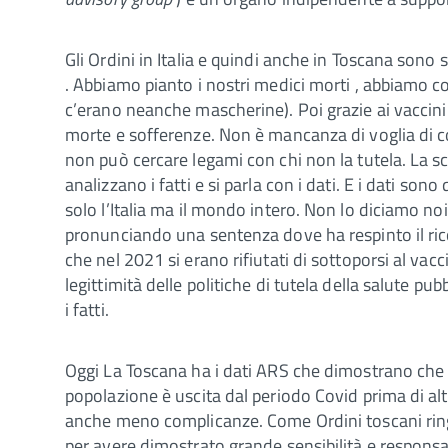
Gli Ordini in Italia e quindi anche in Toscana sono 
. Abbiamo pianto i nostri medici morti , abbiamo c
c’erano neanche mascherine). Poi grazie ai vaccini
morte e sofferenze. Non è mancanza di voglia di co
non può cercare legami con chi non la tutela. La sc
analizzano i fatti e si parla con i dati. E i dati so
solo l’Italia ma il mondo intero. Non lo diciamo noi
pronunciando una sentenza dove ha respinto il rico
che nel 2021 si erano rifiutati di sottoporsi al va
legittimità delle politiche di tutela della salute p
i fatti.
Oggi La Toscana ha i dati ARS che dimostrano che g
popolazione è uscita dal periodo Covid prima di al
anche meno complicanze. Come Ordini toscani ringr
per avere dimostrato grande sensibilità e responsa