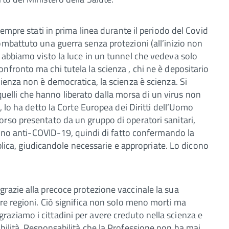
sempre stati in prima linea durante il periodo del Covid
ombattuto una guerra senza protezioni (all’inizio non
 abbiamo visto la luce in un tunnel che vedeva solo
nfronto ma chi tutela la scienza , chi ne è depositario
ienza non è democratica, la scienza è scienza. Si
no quelli che hanno liberato dalla morsa di un virus non
, lo ha detto la Corte Europea dei Diritti dell’Uomo
rso presentato da un gruppo di operatori sanitari,
ccino anti-COVID-19, quindi di fatto confermando la
ubblica, giudicandole necessarie e appropriate. Lo dicono
razie alla precoce protezione vaccinale la sua
tre regioni. Ciò significa non solo meno morti ma
aziamo i cittadini per avere creduto nella scienza e
bilità. Responsabilità che la Professione non ha mai