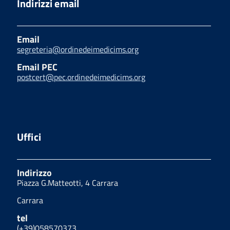
Indirizzi email
Email
segreteria@ordinedeimedicims.org
Email PEC
postcert@pec.ordinedeimedicims.org
Uffici
Indirizzo
Piazza G.Matteotti, 4 Carrara
Carrara
tel
(+39)058570373