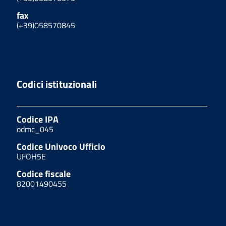
fax
(+39)058570845
Codici istituzionali
Codice IPA
odmc_045
Codice Univoco Ufficio
UFOH5E
Codice fiscale
82001490455