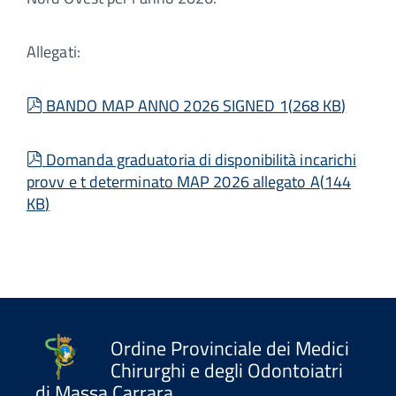
Allegati:
pdf
BANDO MAP ANNO 2026 SIGNED 1
(
268 KB
)
pdf
Domanda graduatoria di disponibilità incarichi
provv e t determinato MAP 2026 allegato A
(
144
KB
)
Ordine Provinciale dei Medici
Chirurghi e degli Odontoiatri
di Massa Carrara