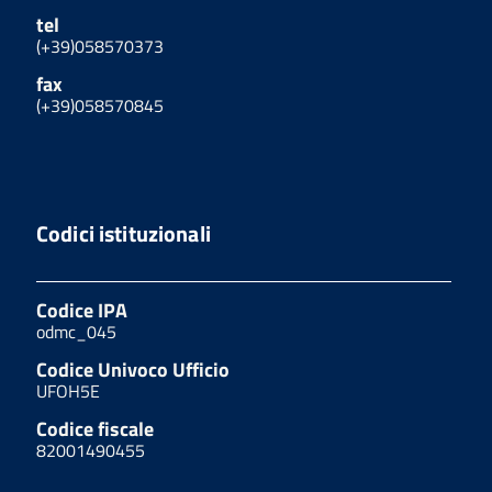
tel
(+39)058570373
fax
(+39)058570845
Codici istituzionali
Codice IPA
odmc_045
Codice Univoco Ufficio
UFOH5E
Codice fiscale
82001490455