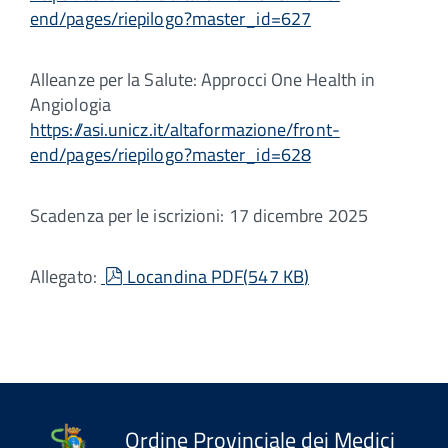
end/pages/riepilogo?master_id=627
Alleanze per la Salute: Approcci One Health in
Angiologia
https://asi.unicz.it/altaformazione/front-
end/pages/riepilogo?master_id=628
Scadenza per le iscrizioni: 17 dicembre 2025
pdf
Allegato:
Locandina PDF
(
547 KB
)
Ordine Provinciale dei Medici