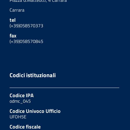
Carrara
tel
(+39)058570373
fax
(+39)058570845
Codici istituzionali
Codice IPA
odmc_045
Codice Univoco Ufficio
UFOH5E
Codice fiscale