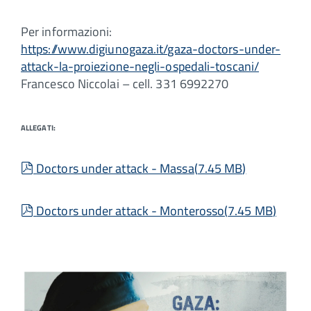
Per informazioni:
https://www.digiunogaza.it/gaza-doctors-under-
attack-la-proiezione-negli-ospedali-toscani/
Francesco Niccolai – cell. 331 6992270
ALLEGATI:
pdf
Doctors under attack - Massa
(
7.45 MB
)
pdf
Doctors under attack - Monterosso
(
7.45 MB
)