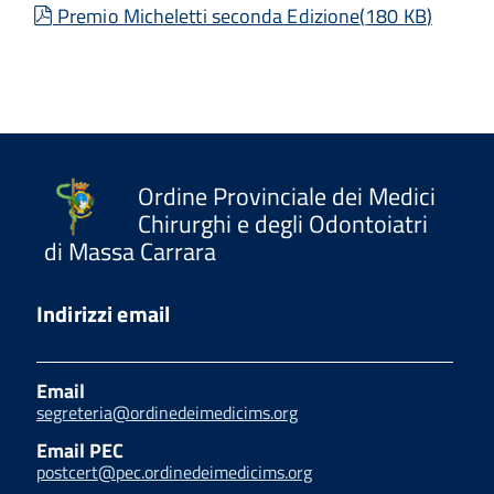
pdf
Premio Micheletti seconda Edizione
(
180 KB
)
Ordine Provinciale dei Medici
Chirurghi e degli Odontoiatri
di Massa Carrara
Indirizzi email
Email
segreteria@ordinedeimedicims.org
Email PEC
postcert@pec.ordinedeimedicims.org