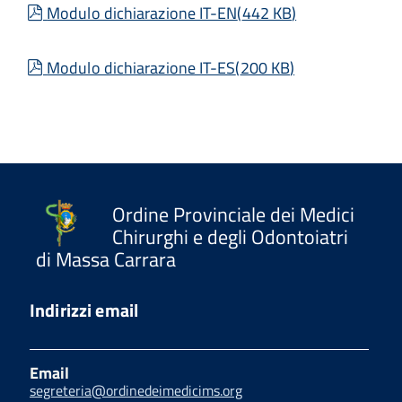
pdf
Modulo dichiarazione IT-EN
(
442 KB
)
pdf
Modulo dichiarazione IT-ES
(
200 KB
)
Ordine Provinciale dei Medici
Chirurghi e degli Odontoiatri
di Massa Carrara
Indirizzi email
Email
segreteria@ordinedeimedicims.org