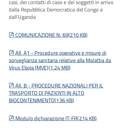
casi, dei contatti di caso e dei soggetti in arrivo
dalla Repubblica Democratica del Congo e
dall’Uganda
pdf
COMUNICAZIONE N. 69
(
210 KB
)
pdf
All. A1 - Procedure operative e misure di
sorveglianza sanitaria relative alla Malattia da
Virus Ebola (MVE)
(
1.24 MB
)
pdf
All. B - PROCEDURE NAZIONALI PER IL
TRASPORTO DI PAZIENTI IN ALTO
BIOCONTENIMENTO
(
136 KB
)
pdf
Modulo dichiarazione IT-FR
(
214 KB
)