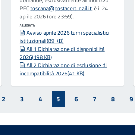
domande, esclusivamente all’indirizzo
PEC
toscana@postacert.inail.it
, è il 24
aprile 2026 (ore 23:59).
ALLEGATI:
document
Avviso aprile 2026 turni specialistici
istituzionali
(
89 KB
)
document
All 1 Dichiarazione di disponibilità
2026
(
198 KB
)
document
All 2 Dichiarazione di esclusione di
incompatibilità 2026
(
41 KB
)
2
3
4
5
6
7
8
9