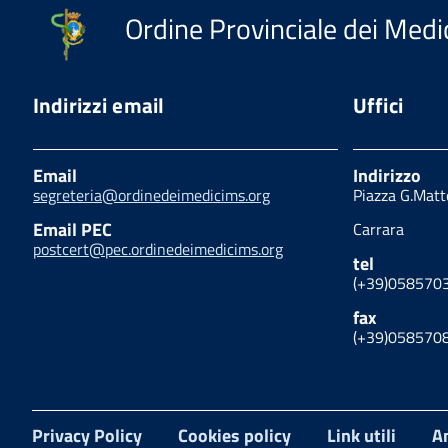
Ordine Provinciale dei Medic
Indirizzi email
Uffici
Email
Indirizzo
segreteria@ordinedeimedicims.org
Piazza G.Matt
Email PEC
Carrara
postcert@pec.ordinedeimedicims.org
tel
(+39)058570
fax
(+39)058570
Privacy Policy
Cookies policy
Link utili
A