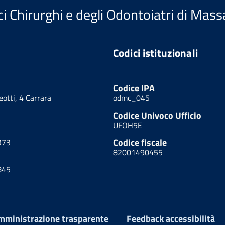
i Chirurghi e degli Odontoiatri di Mass
Codici istituzionali
Codice IPA
eotti, 4 Carrara
odmc_045
Codice Univoco Ufficio
UFOH5E
Codice fiscale
373
82001490455
845
mministrazione trasparente
Feedback accessibilità