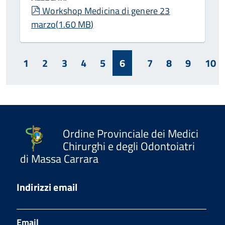
pdf
Workshop Medicina di genere 23
marzo
(
1.60 MB
)
1
2
3
4
5
6
7
8
9
10
Ordine Provinciale dei Medici
Chirurghi e degli Odontoiatri
di Massa Carrara
Indirizzi email
Email