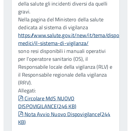
della salute gli incidenti diversi da quelli
gravi.
Nella pagina del Ministero della salute
dedicata al sistema di vigilanza
https://www.salute.gov.it/new/it/tema/dispositivi
medici/il-sistema-di-vigilanza/
sono resi disponibili i manuali operativi
per l’operatore sanitario (OS), il
Responsabile locale della vigilanza (RLV) e
il Responsabile regionale della vigilanza
(RRV).
Allegati:
pdf
Circolare MdS NUOVO
DISPOVIGILANCE
(
246 KB
)
pdf
Nota Avvio Nuovo Dispovigilance
(
244
KB
)