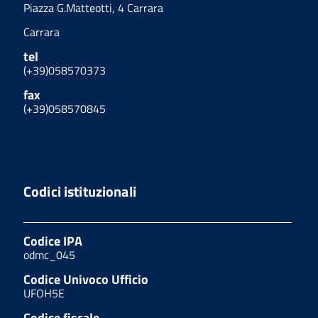
Piazza G.Matteotti, 4 Carrara
Carrara
tel
(+39)058570373
fax
(+39)058570845
Codici istituzionali
Codice IPA
odmc_045
Codice Univoco Ufficio
UFOH5E
Codice fiscale