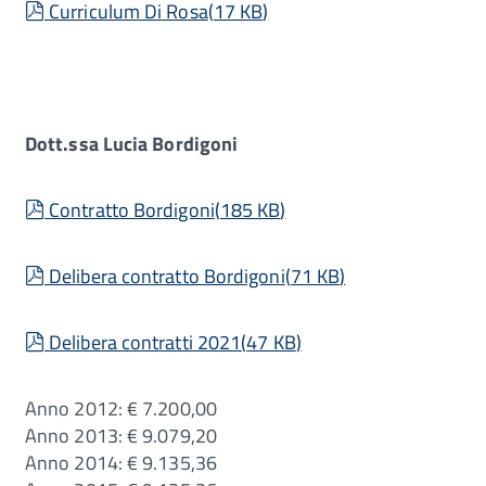
pdf
Curriculum Di Rosa
(
17 KB
)
Dott.ssa Lucia Bordigoni
pdf
Contratto Bordigoni
(
185 KB
)
pdf
Delibera contratto Bordigoni
(
71 KB
)
pdf
Delibera contratti 2021
(
47 KB
)
Anno 2012: € 7.200,00
Anno 2013: € 9.079,20
Anno 2014: € 9.135,36