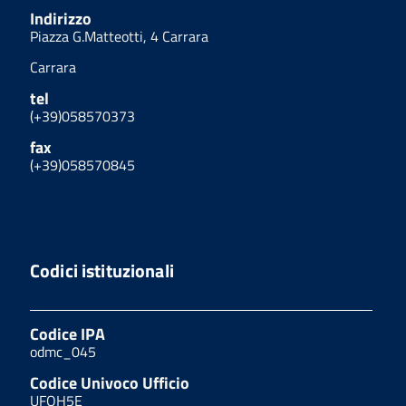
Indirizzo
Piazza G.Matteotti, 4 Carrara
Carrara
tel
(+39)058570373
fax
(+39)058570845
Codici istituzionali
Codice IPA
odmc_045
Codice Univoco Ufficio
UFOH5E