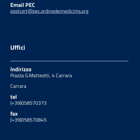
Email PEC
postcert@pec.ordinedeimedicims.org
Uffici
Indirizzo
Piazza G.Matteotti, 4 Carrara
Carrara
tel
(+39)058570373
fax
(+39)058570845