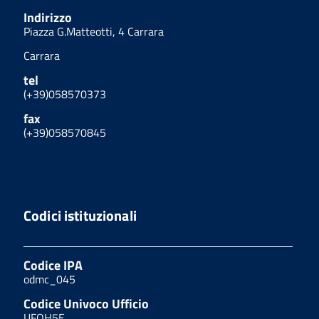
Indirizzo
Piazza G.Matteotti, 4 Carrara
Carrara
tel
(+39)058570373
fax
(+39)058570845
Codici istituzionali
Codice IPA
odmc_045
Codice Univoco Ufficio
UFOH5E